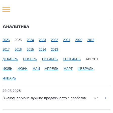
Новости РФ
Аналитика
Городские новости
2026
2025
2024
2023
2022
2021
2020
2018
Новости компаний
2017
2016
2015
2014
2013
Наши мероприятия
ДЕКАБРЬ
НОЯБРЬ
ОКТЯБРЬ
СЕНТЯБРЬ
АВГУСТ
ИЮЛЬ
ИЮНЬ
МАЙ
АПРЕЛЬ
МАРТ
ФЕВРАЛЬ
Статьи
ЯНВАРЬ
29.08.2025
В каком регионе лучшие продажи авто с пробегом
577
1