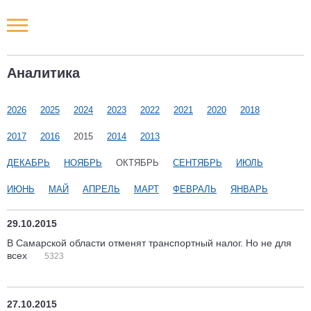
Новости РФ
Аналитика
Городские новости
2026
2025
2024
2023
2022
2021
2020
2018
Новости компаний
2017
2016
2015
2014
2013
Наши мероприятия
ДЕКАБРЬ
НОЯБРЬ
ОКТЯБРЬ
СЕНТЯБРЬ
ИЮЛЬ
ИЮНЬ
МАЙ
АПРЕЛЬ
МАРТ
ФЕВРАЛЬ
ЯНВАРЬ
Статьи
29.10.2015
В Самарской области отменят транспортный налог. Но не для
всех
5323
27.10.2015