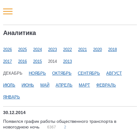
Новости РФ
Аналитика
Городские новости
2026
2025
2024
2023
2022
2021
2020
2018
Новости компаний
2017
2016
2015
2014
2013
Наши мероприятия
ДЕКАБРЬ
НОЯБРЬ
ОКТЯБРЬ
СЕНТЯБРЬ
АВГУСТ
ИЮЛЬ
ИЮНЬ
МАЙ
АПРЕЛЬ
МАРТ
ФЕВРАЛЬ
Статьи
ЯНВАРЬ
30.12.2014
Появился график работы общественного транспорта в
новогоднюю ночь
6367
2