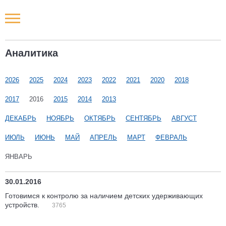
Новости РФ
Аналитика
Городские новости
2026
2025
2024
2023
2022
2021
2020
2018
Новости компаний
2017
2016
2015
2014
2013
Наши мероприятия
ДЕКАБРЬ
НОЯБРЬ
ОКТЯБРЬ
СЕНТЯБРЬ
АВГУСТ
ИЮЛЬ
ИЮНЬ
МАЙ
АПРЕЛЬ
МАРТ
ФЕВРАЛЬ
Статьи
ЯНВАРЬ
30.01.2016
Готовимся к контролю за наличием детских удерживающих
устройств.
3765