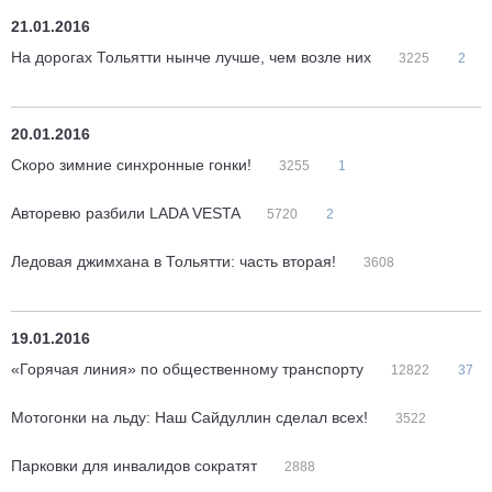
21.01.2016
На дорогах Тольятти нынче лучше, чем возле них
3225
2
20.01.2016
Скоро зимние синхронные гонки!
3255
1
Авторевю разбили LADA VESTA
5720
2
Ледовая джимхана в Тольятти: часть вторая!
3608
19.01.2016
«Горячая линия» по общественному транспорту
12822
37
Мотогонки на льду: Наш Сайдуллин сделал всех!
3522
Парковки для инвалидов сократят
2888