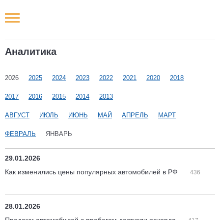
Новости РФ
Аналитика
Городские новости
2026
2025
2024
2023
2022
2021
2020
2018
Новости компаний
2017
2016
2015
2014
2013
Наши мероприятия
АВГУСТ
ИЮЛЬ
ИЮНЬ
МАЙ
АПРЕЛЬ
МАРТ
ФЕВРАЛЬ
ЯНВАРЬ
Статьи
29.01.2026
Как изменились цены популярных автомобилей в РФ
436
28.01.2026