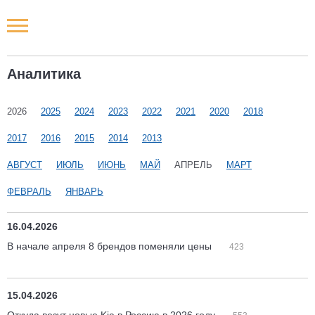
Новости РФ
Аналитика
Городские новости
2026
2025
2024
2023
2022
2021
2020
2018
Новости компаний
2017
2016
2015
2014
2013
Наши мероприятия
АВГУСТ
ИЮЛЬ
ИЮНЬ
МАЙ
АПРЕЛЬ
МАРТ
ФЕВРАЛЬ
ЯНВАРЬ
Статьи
16.04.2026
В начале апреля 8 брендов поменяли цены
423
15.04.2026