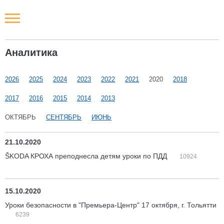
Новости РФ
Аналитика
Городские новости
2026
2025
2024
2023
2022
2021
2020
2018
Новости компаний
2017
2016
2015
2014
2013
Наши мероприятия
ОКТЯБРЬ
СЕНТЯБРЬ
ИЮНЬ
Статьи
21.10.2020
ŠKODA КРОХА преподнесла детям уроки по ПДД
10924
15.10.2020
Уроки безопасности в "Премьера-Центр" 17 октября, г. Тольятти
6239