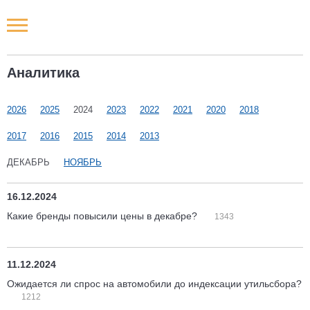
Новости РФ
Аналитика
Городские новости
2026
2025
2024
2023
2022
2021
2020
2018
Новости компаний
2017
2016
2015
2014
2013
Наши мероприятия
ДЕКАБРЬ
НОЯБРЬ
Статьи
16.12.2024
Какие бренды повысили цены в декабре?
1343
11.12.2024
Ожидается ли спрос на автомобили до индексации утильсбора?
1212