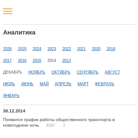
Новости РФ
Аналитика
Городские новости
2026
2025
2024
2023
2022
2021
2020
2018
Новости компаний
2017
2016
2015
2014
2013
Наши мероприятия
ДЕКАБРЬ
НОЯБРЬ
ОКТЯБРЬ
СЕНТЯБРЬ
АВГУСТ
ИЮЛЬ
ИЮНЬ
МАЙ
АПРЕЛЬ
МАРТ
ФЕВРАЛЬ
Статьи
ЯНВАРЬ
30.12.2014
Появился график работы общественного транспорта в
новогоднюю ночь
6367
2