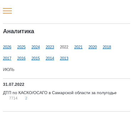
Новости РФ
Аналитика
Городские новости
2026
2025
2024
2023
2022
2021
2020
2018
Новости компаний
2017
2016
2015
2014
2013
Наши мероприятия
ИЮЛЬ
Статьи
31.07.2022
ДТП по КАСКО/ОСАГО в Самарской области за полугодье
7714
2