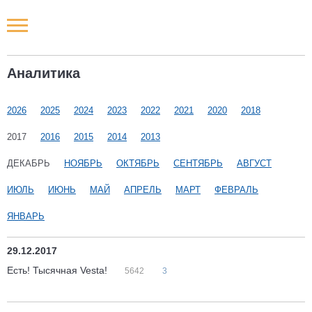
Новости РФ
Аналитика
Городские новости
2026
2025
2024
2023
2022
2021
2020
2018
Новости компаний
2017
2016
2015
2014
2013
Наши мероприятия
ДЕКАБРЬ
НОЯБРЬ
ОКТЯБРЬ
СЕНТЯБРЬ
АВГУСТ
ИЮЛЬ
ИЮНЬ
МАЙ
АПРЕЛЬ
МАРТ
ФЕВРАЛЬ
Статьи
ЯНВАРЬ
29.12.2017
Есть! Тысячная Vesta!
5642
3