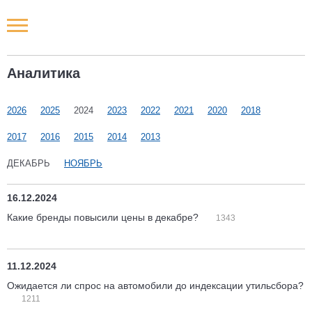
Новости РФ
Аналитика
Городские новости
2026
2025
2024
2023
2022
2021
2020
2018
Новости компаний
2017
2016
2015
2014
2013
Наши мероприятия
ДЕКАБРЬ
НОЯБРЬ
Статьи
16.12.2024
Какие бренды повысили цены в декабре?
1343
11.12.2024
Ожидается ли спрос на автомобили до индексации утильсбора?
1211