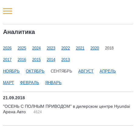
Новости РФ
Аналитика
Городские новости
2026
2025
2024
2023
2022
2021
2020
2018
Новости компаний
2017
2016
2015
2014
2013
Наши мероприятия
НОЯБРЬ
ОКТЯБРЬ
СЕНТЯБРЬ
АВГУСТ
АПРЕЛЬ
МАРТ
ФЕВРАЛЬ
ЯНВАРЬ
Статьи
21.09.2018
"ОСЕНЬ С ПОЛНЫМ ПРИВОДОМ" в дилерском центре Hyundai
Арена Авто
4624