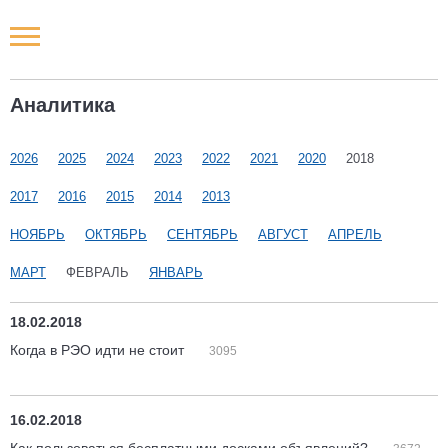
Новости РФ
Аналитика
Городские новости
2026
2025
2024
2023
2022
2021
2020
2018
Новости компаний
2017
2016
2015
2014
2013
Наши мероприятия
НОЯБРЬ
ОКТЯБРЬ
СЕНТЯБРЬ
АВГУСТ
АПРЕЛЬ
МАРТ
ФЕВРАЛЬ
ЯНВАРЬ
Статьи
18.02.2018
Когда в РЭО идти не стоит
3095
16.02.2018