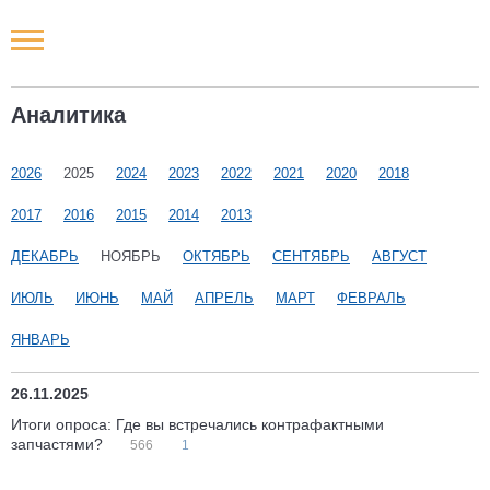
Новости РФ
Аналитика
Городские новости
2026
2025
2024
2023
2022
2021
2020
2018
Новости компаний
2017
2016
2015
2014
2013
Наши мероприятия
ДЕКАБРЬ
НОЯБРЬ
ОКТЯБРЬ
СЕНТЯБРЬ
АВГУСТ
ИЮЛЬ
ИЮНЬ
МАЙ
АПРЕЛЬ
МАРТ
ФЕВРАЛЬ
Статьи
ЯНВАРЬ
26.11.2025
Итоги опроса: Где вы встречались контрафактными
запчастями?
566
1