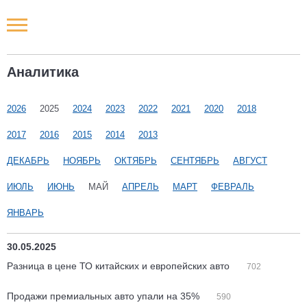
Новости РФ
Аналитика
Городские новости
2026
2025
2024
2023
2022
2021
2020
2018
Новости компаний
2017
2016
2015
2014
2013
Наши мероприятия
ДЕКАБРЬ
НОЯБРЬ
ОКТЯБРЬ
СЕНТЯБРЬ
АВГУСТ
ИЮЛЬ
ИЮНЬ
МАЙ
АПРЕЛЬ
МАРТ
ФЕВРАЛЬ
Статьи
ЯНВАРЬ
30.05.2025
Разница в цене ТО китайских и европейских авто
702
Продажи премиальных авто упали на 35%
590