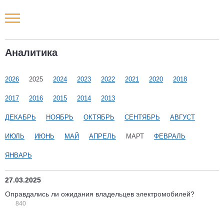
Новости РФ
Аналитика
Городские новости
2026
2025
2024
2023
2022
2021
2020
2018
Новости компаний
2017
2016
2015
2014
2013
Наши мероприятия
ДЕКАБРЬ
НОЯБРЬ
ОКТЯБРЬ
СЕНТЯБРЬ
АВГУСТ
ИЮЛЬ
ИЮНЬ
МАЙ
АПРЕЛЬ
МАРТ
ФЕВРАЛЬ
Статьи
ЯНВАРЬ
27.03.2025
Оправдались ли ожидания владельцев электромобилей?
840