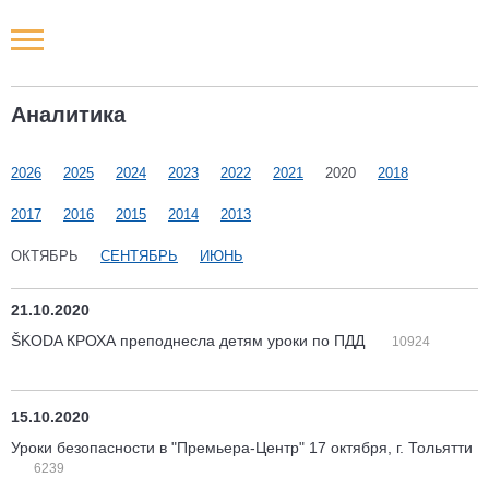
Новости РФ
Аналитика
Городские новости
2026
2025
2024
2023
2022
2021
2020
2018
Новости компаний
2017
2016
2015
2014
2013
Наши мероприятия
ОКТЯБРЬ
СЕНТЯБРЬ
ИЮНЬ
Статьи
21.10.2020
ŠKODA КРОХА преподнесла детям уроки по ПДД
10924
15.10.2020
Уроки безопасности в "Премьера-Центр" 17 октября, г. Тольятти
6239