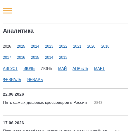
Новости РФ
Аналитика
Городские новости
2026
2025
2024
2023
2022
2021
2020
2018
Новости компаний
2017
2016
2015
2014
2013
Наши мероприятия
АВГУСТ
ИЮЛЬ
ИЮНЬ
МАЙ
АПРЕЛЬ
МАРТ
ФЕВРАЛЬ
ЯНВАРЬ
Статьи
22.06.2026
Пять самых дешевых кроссоверов в России
2843
17.06.2026