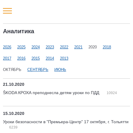
Новости РФ
Аналитика
Городские новости
2026
2025
2024
2023
2022
2021
2020
2018
Новости компаний
2017
2016
2015
2014
2013
Наши мероприятия
ОКТЯБРЬ
СЕНТЯБРЬ
ИЮНЬ
Статьи
21.10.2020
ŠKODA КРОХА преподнесла детям уроки по ПДД
10924
15.10.2020
Уроки безопасности в "Премьера-Центр" 17 октября, г. Тольятти
6239