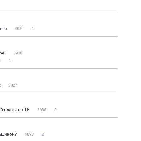
elle
4686
1
ре!
3928
6
1
к
3827
ой платы по ТК
3386
2
машиной?
4893
2