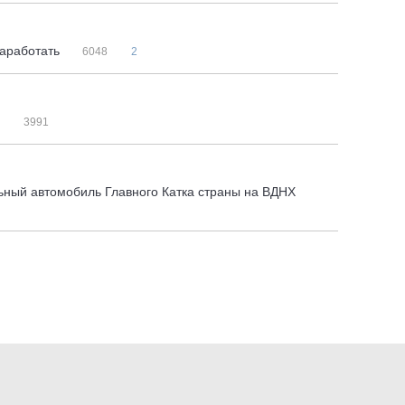
заработать
6048
2
я
3991
льный автомобиль Главного Катка страны на ВДНХ