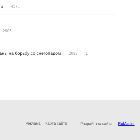
ти
4175
2905
аны на борьбу со снегопадом
2633
1
Реклама
Карта сайта
Разработка сайта —
RuMaster