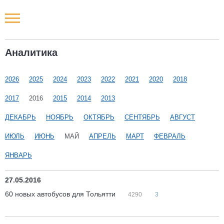
Новости РФ
Аналитика
Городские новости
2026
2025
2024
2023
2022
2021
2020
2018
Новости компаний
2017
2016
2015
2014
2013
Наши мероприятия
ДЕКАБРЬ
НОЯБРЬ
ОКТЯБРЬ
СЕНТЯБРЬ
АВГУСТ
ИЮЛЬ
ИЮНЬ
МАЙ
АПРЕЛЬ
МАРТ
ФЕВРАЛЬ
Статьи
ЯНВАРЬ
27.05.2016
60 новых автобусов для Тольятти
4290
3