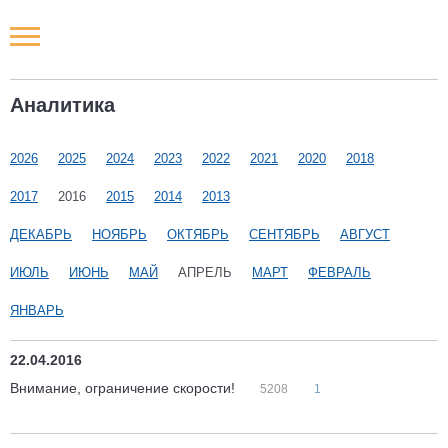
Новости РФ
Аналитика
Городские новости
2026
2025
2024
2023
2022
2021
2020
2018
Новости компаний
2017
2016
2015
2014
2013
Наши мероприятия
ДЕКАБРЬ
НОЯБРЬ
ОКТЯБРЬ
СЕНТЯБРЬ
АВГУСТ
ИЮЛЬ
ИЮНЬ
МАЙ
АПРЕЛЬ
МАРТ
ФЕВРАЛЬ
Статьи
ЯНВАРЬ
22.04.2016
Внимание, ограничение скорости!
5208
1