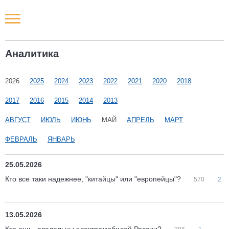
Новости РФ
Аналитика
Городские новости
2026
2025
2024
2023
2022
2021
2020
2018
Новости компаний
2017
2016
2015
2014
2013
Наши мероприятия
АВГУСТ
ИЮЛЬ
ИЮНЬ
МАЙ
АПРЕЛЬ
МАРТ
ФЕВРАЛЬ
ЯНВАРЬ
Статьи
25.05.2026
Кто все таки надежнее, "китайцы" или "европейцы"?
570
2
13.05.2026