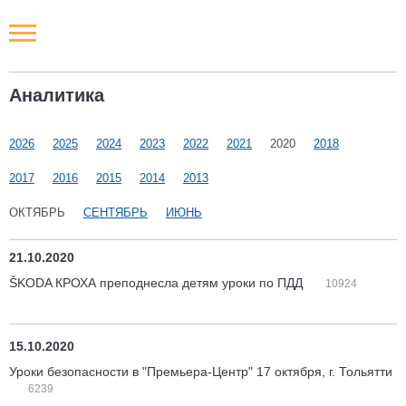
Новости РФ
Аналитика
Городские новости
2026
2025
2024
2023
2022
2021
2020
2018
Новости компаний
2017
2016
2015
2014
2013
Наши мероприятия
ОКТЯБРЬ
СЕНТЯБРЬ
ИЮНЬ
Статьи
21.10.2020
ŠKODA КРОХА преподнесла детям уроки по ПДД
10924
15.10.2020
Уроки безопасности в "Премьера-Центр" 17 октября, г. Тольятти
6239