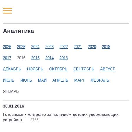
Новости РФ
Аналитика
Городские новости
2026
2025
2024
2023
2022
2021
2020
2018
Новости компаний
2017
2016
2015
2014
2013
Наши мероприятия
ДЕКАБРЬ
НОЯБРЬ
ОКТЯБРЬ
СЕНТЯБРЬ
АВГУСТ
ИЮЛЬ
ИЮНЬ
МАЙ
АПРЕЛЬ
МАРТ
ФЕВРАЛЬ
Статьи
ЯНВАРЬ
30.01.2016
Готовимся к контролю за наличием детских удерживающих
устройств.
3765