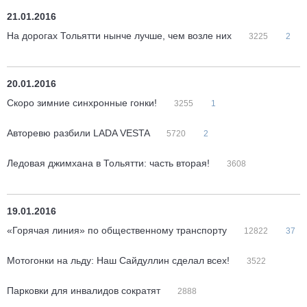
21.01.2016
На дорогах Тольятти нынче лучше, чем возле них
3225
2
20.01.2016
Скоро зимние синхронные гонки!
3255
1
Авторевю разбили LADA VESTA
5720
2
Ледовая джимхана в Тольятти: часть вторая!
3608
19.01.2016
«Горячая линия» по общественному транспорту
12822
37
Мотогонки на льду: Наш Сайдуллин сделал всех!
3522
Парковки для инвалидов сократят
2888