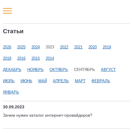
Новости РФ
Статьи
Городские новости
2026
2025
2024
2023
2022
2021
2020
2019
Новости компаний
2018
2016
2015
2014
Наши мероприятия
ДЕКАБРЬ
НОЯБРЬ
ОКТЯБРЬ
СЕНТЯБРЬ
АВГУСТ
ИЮЛЬ
ИЮНЬ
МАЙ
АПРЕЛЬ
МАРТ
ФЕВРАЛЬ
Статьи
ЯНВАРЬ
30.09.2023
Зачем нужен каталог интернет-провайдеров?