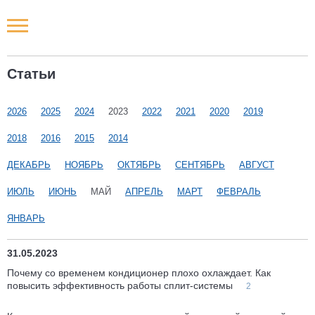
Новости РФ
Статьи
Городские новости
2026
2025
2024
2023
2022
2021
2020
2019
Новости компаний
2018
2016
2015
2014
Наши мероприятия
ДЕКАБРЬ
НОЯБРЬ
ОКТЯБРЬ
СЕНТЯБРЬ
АВГУСТ
ИЮЛЬ
ИЮНЬ
МАЙ
АПРЕЛЬ
МАРТ
ФЕВРАЛЬ
Статьи
ЯНВАРЬ
31.05.2023
Почему со временем кондиционер плохо охлаждает. Как
повысить эффективность работы сплит-системы
2