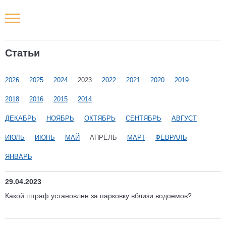
Новости РФ
Статьи
Городские новости
2026
2025
2024
2023
2022
2021
2020
2019
Новости компаний
2018
2016
2015
2014
Наши мероприятия
ДЕКАБРЬ
НОЯБРЬ
ОКТЯБРЬ
СЕНТЯБРЬ
АВГУСТ
ИЮЛЬ
ИЮНЬ
МАЙ
АПРЕЛЬ
МАРТ
ФЕВРАЛЬ
Статьи
ЯНВАРЬ
29.04.2023
Какой штраф установлен за парковку вблизи водоемов?