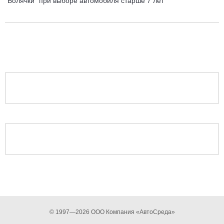
"Болячки" при выборе автомобиля старше 7 лет
© 1997—2026 ООО Компания «АвтоСреда»