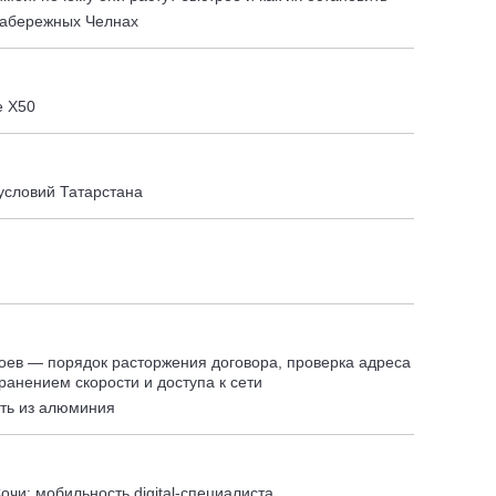
Набережных Челнах
e X50
условий Татарстана
оев — порядок расторжения договора, проверка адреса
ранением скорости и доступа к сети
сть из алюминия
очи: мобильность digital-специалиста