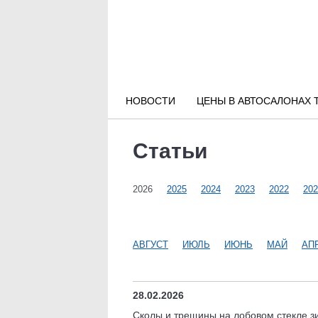
Новости РФ
Городские новости
НОВОСТИ
ЦЕНЫ В АВТОСАЛОНАХ 
Новости компаний
Статьи
Наши мероприятия
2026
2025
2024
2023
2022
202
Статьи
АВГУСТ
ИЮЛЬ
ИЮНЬ
МАЙ
АП
28.02.2026
Сколы и трещины на лобовом стекле зи