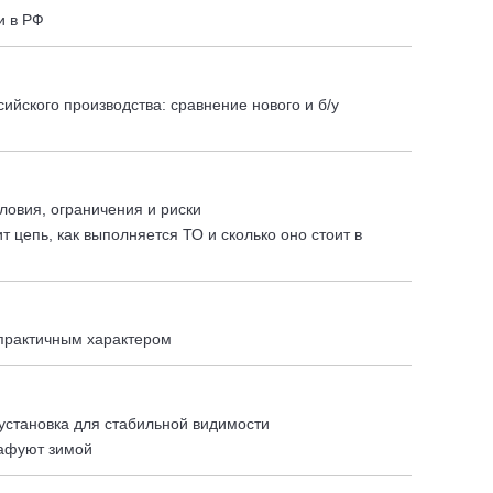
и в РФ
йского производства: сравнение нового и б/у
ловия, ограничения и риски
 цепь, как выполняется ТО и сколько оно стоит в
 практичным характером
установка для стабильной видимости
рафуют зимой