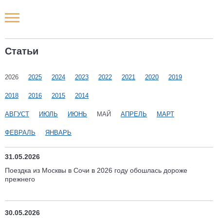
Новости РФ
Статьи
Городские новости
2026
2025
2024
2023
2022
2021
2020
2019
Новости компаний
2018
2016
2015
2014
Наши мероприятия
АВГУСТ
ИЮЛЬ
ИЮНЬ
МАЙ
АПРЕЛЬ
МАРТ
ФЕВРАЛЬ
ЯНВАРЬ
Статьи
31.05.2026
Поездка из Москвы в Сочи в 2026 году обошлась дороже
прежнего
30.05.2026