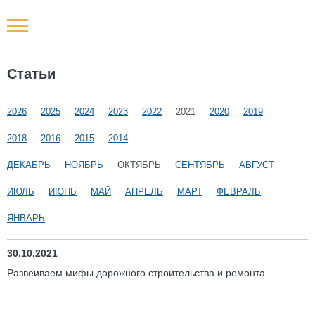
Новости РФ
Статьи
Городские новости
2026
2025
2024
2023
2022
2021
2020
2019
Новости компаний
2018
2016
2015
2014
Наши мероприятия
ДЕКАБРЬ
НОЯБРЬ
ОКТЯБРЬ
СЕНТЯБРЬ
АВГУСТ
ИЮЛЬ
ИЮНЬ
МАЙ
АПРЕЛЬ
МАРТ
ФЕВРАЛЬ
Статьи
ЯНВАРЬ
30.10.2021
Развеиваем мифы дорожного строительства и ремонта