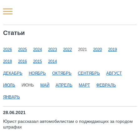
Новости РФ
Статьи
Городские новости
2026
2025
2024
2023
2022
2021
2020
2019
Новости компаний
2018
2016
2015
2014
Наши мероприятия
ДЕКАБРЬ
НОЯБРЬ
ОКТЯБРЬ
СЕНТЯБРЬ
АВГУСТ
ИЮЛЬ
ИЮНЬ
МАЙ
АПРЕЛЬ
МАРТ
ФЕВРАЛЬ
Статьи
ЯНВАРЬ
28.06.2021
Юрист рассказал автомобилистам о поджидающих за городом
штрафах