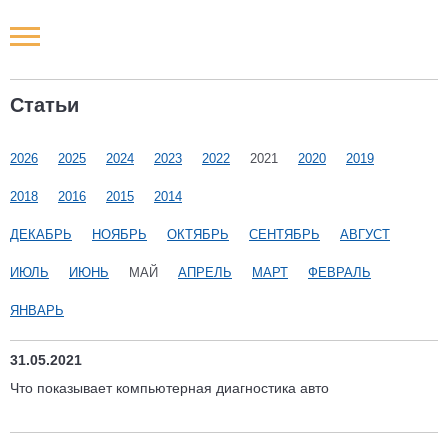
Новости РФ
Статьи
Городские новости
2026
2025
2024
2023
2022
2021
2020
2019
Новости компаний
2018
2016
2015
2014
Наши мероприятия
ДЕКАБРЬ
НОЯБРЬ
ОКТЯБРЬ
СЕНТЯБРЬ
АВГУСТ
ИЮЛЬ
ИЮНЬ
МАЙ
АПРЕЛЬ
МАРТ
ФЕВРАЛЬ
Статьи
ЯНВАРЬ
31.05.2021
Что показывает компьютерная диагностика авто