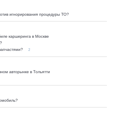
ротив игнорирования процедуры ТО?
биле каршеринга в Москве
?
 запчастями?
2
ном авторынке в Тольятти
томобиль?