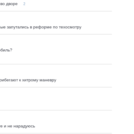
 во дворе
2
рые запутались в реформе по техосмотру
обиль?
рибегают к хитрому маневру
те и не нарадуюсь