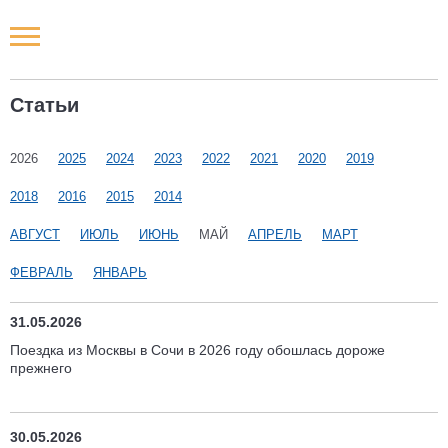
Новости РФ
Статьи
Городские новости
2026
2025
2024
2023
2022
2021
2020
2019
Новости компаний
2018
2016
2015
2014
Наши мероприятия
АВГУСТ
ИЮЛЬ
ИЮНЬ
МАЙ
АПРЕЛЬ
МАРТ
ФЕВРАЛЬ
ЯНВАРЬ
Статьи
31.05.2026
Поездка из Москвы в Сочи в 2026 году обошлась дороже
прежнего
30.05.2026