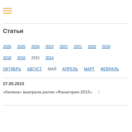
Новости РФ
Статьи
Городские новости
2026
2025
2024
2023
2022
2021
2020
2019
Новости компаний
2018
2016
2015
2014
Наши мероприятия
ОКТЯБРЬ
АВГУСТ
МАЙ
АПРЕЛЬ
МАРТ
ФЕВРАЛЬ
Статьи
27.05.2015
«Калина» выиграла ралли «Фанагория-2015»
2