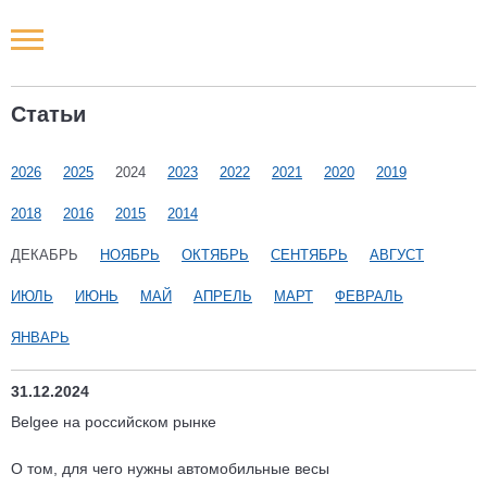
Новости РФ
Статьи
Городские новости
2026
2025
2024
2023
2022
2021
2020
2019
Новости компаний
2018
2016
2015
2014
Наши мероприятия
ДЕКАБРЬ
НОЯБРЬ
ОКТЯБРЬ
СЕНТЯБРЬ
АВГУСТ
ИЮЛЬ
ИЮНЬ
МАЙ
АПРЕЛЬ
МАРТ
ФЕВРАЛЬ
Статьи
ЯНВАРЬ
31.12.2024
Belgee на российском рынке
О том, для чего нужны автомобильные весы