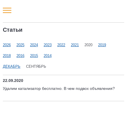
Новости РФ
Статьи
Городские новости
2026
2025
2024
2023
2022
2021
2020
2019
Новости компаний
2018
2016
2015
2014
Наши мероприятия
ДЕКАБРЬ
СЕНТЯБРЬ
Статьи
22.09.2020
Удалим катализатор бесплатно. В чем подвох объявления?