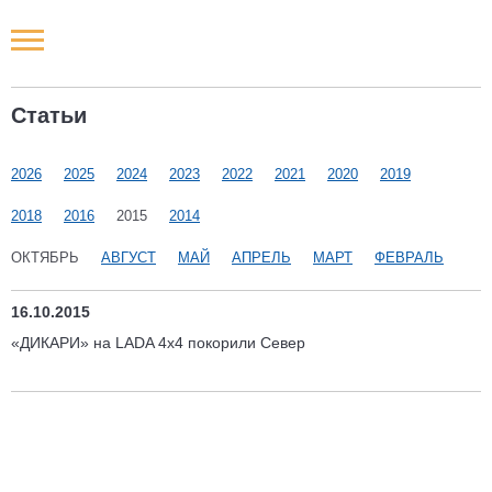
Новости РФ
Статьи
Городские новости
2026
2025
2024
2023
2022
2021
2020
2019
Новости компаний
2018
2016
2015
2014
Наши мероприятия
ОКТЯБРЬ
АВГУСТ
МАЙ
АПРЕЛЬ
МАРТ
ФЕВРАЛЬ
Статьи
16.10.2015
«ДИКАРИ» на LADA 4x4 покорили Север