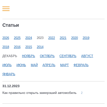
Новости РФ
Статьи
Городские новости
2026
2025
2024
2023
2022
2021
2020
2019
Новости компаний
2018
2016
2015
2014
Наши мероприятия
ДЕКАБРЬ
НОЯБРЬ
ОКТЯБРЬ
СЕНТЯБРЬ
АВГУСТ
ИЮЛЬ
ИЮНЬ
МАЙ
АПРЕЛЬ
МАРТ
ФЕВРАЛЬ
Статьи
ЯНВАРЬ
31.12.2023
Как правильно открыть замерзший автомобиль
2