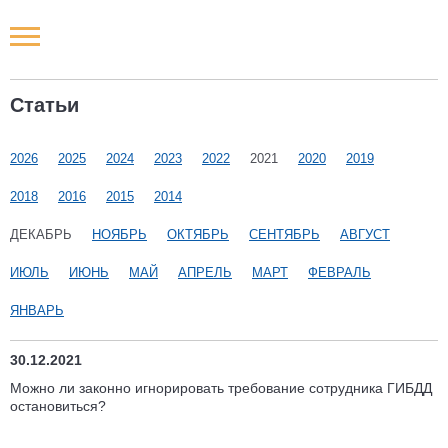
Новости РФ
Статьи
Городские новости
2026
2025
2024
2023
2022
2021
2020
2019
Новости компаний
2018
2016
2015
2014
Наши мероприятия
ДЕКАБРЬ
НОЯБРЬ
ОКТЯБРЬ
СЕНТЯБРЬ
АВГУСТ
ИЮЛЬ
ИЮНЬ
МАЙ
АПРЕЛЬ
МАРТ
ФЕВРАЛЬ
Статьи
ЯНВАРЬ
30.12.2021
Можно ли законно игнорировать требование сотрудника ГИБДД
остановиться?