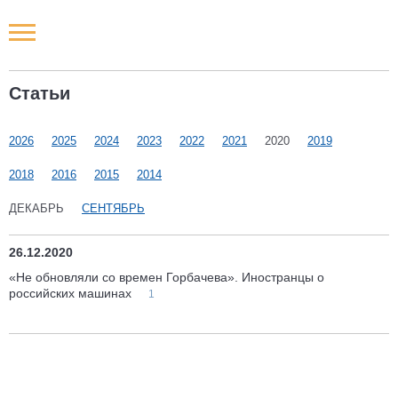
Новости РФ
Статьи
Городские новости
2026
2025
2024
2023
2022
2021
2020
2019
Новости компаний
2018
2016
2015
2014
Наши мероприятия
ДЕКАБРЬ
СЕНТЯБРЬ
Статьи
26.12.2020
«Не обновляли со времен Горбачева». Иностранцы о
российских машинах
1