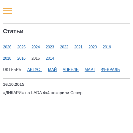
Новости РФ
Статьи
Городские новости
2026
2025
2024
2023
2022
2021
2020
2019
Новости компаний
2018
2016
2015
2014
Наши мероприятия
ОКТЯБРЬ
АВГУСТ
МАЙ
АПРЕЛЬ
МАРТ
ФЕВРАЛЬ
Статьи
16.10.2015
«ДИКАРИ» на LADA 4x4 покорили Север