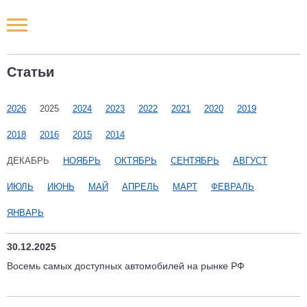
Новости РФ
Статьи
Городские новости
2026
2025
2024
2023
2022
2021
2020
2019
Новости компаний
2018
2016
2015
2014
Наши мероприятия
ДЕКАБРЬ
НОЯБРЬ
ОКТЯБРЬ
СЕНТЯБРЬ
АВГУСТ
ИЮЛЬ
ИЮНЬ
МАЙ
АПРЕЛЬ
МАРТ
ФЕВРАЛЬ
Статьи
ЯНВАРЬ
30.12.2025
Восемь самых доступных автомобилей на рынке РФ