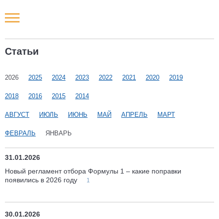
Новости РФ
Статьи
Городские новости
2026
2025
2024
2023
2022
2021
2020
2019
Новости компаний
2018
2016
2015
2014
Наши мероприятия
АВГУСТ
ИЮЛЬ
ИЮНЬ
МАЙ
АПРЕЛЬ
МАРТ
ФЕВРАЛЬ
ЯНВАРЬ
Статьи
31.01.2026
Новый регламент отбора Формулы 1 – какие поправки
появились в 2026 году
1
30.01.2026