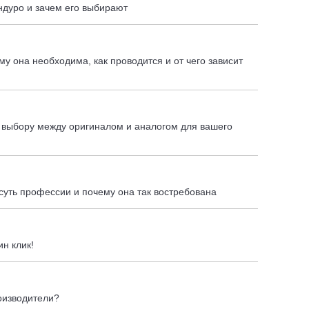
ндуро и зачем его выбирают
у она необходима, как проводится и от чего зависит
о выбору между оригиналом и аналогом для вашего
суть профессии и почему она так востребована
н клик!
оизводители?