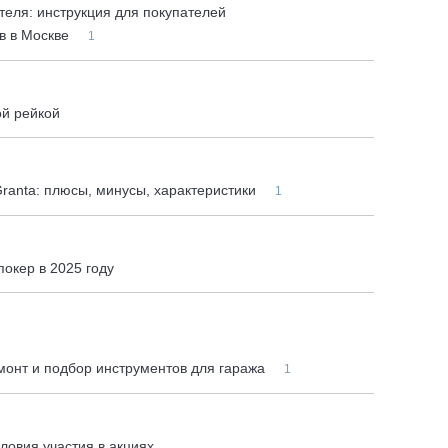
теля: инструкция для покупателей
в в Москве
1
ой рейкой
Granta: плюсы, минусы, характеристики
1
покер в 2025 году
емонт и подбор инструментов для гаража
1
ловия участия в акциях