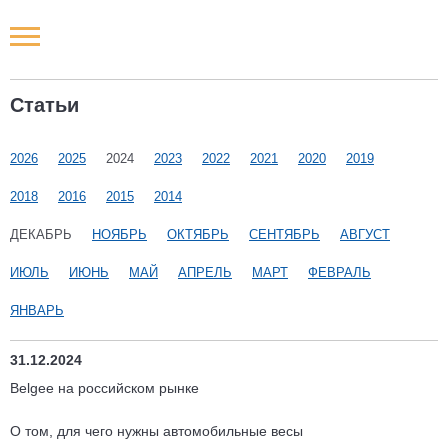
Новости РФ
Статьи
Городские новости
2026
2025
2024
2023
2022
2021
2020
2019
Новости компаний
2018
2016
2015
2014
Наши мероприятия
ДЕКАБРЬ
НОЯБРЬ
ОКТЯБРЬ
СЕНТЯБРЬ
АВГУСТ
ИЮЛЬ
ИЮНЬ
МАЙ
АПРЕЛЬ
МАРТ
ФЕВРАЛЬ
Статьи
ЯНВАРЬ
31.12.2024
Belgee на российском рынке
О том, для чего нужны автомобильные весы