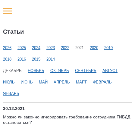
Новости РФ
Статьи
Городские новости
2026
2025
2024
2023
2022
2021
2020
2019
Новости компаний
2018
2016
2015
2014
Наши мероприятия
ДЕКАБРЬ
НОЯБРЬ
ОКТЯБРЬ
СЕНТЯБРЬ
АВГУСТ
ИЮЛЬ
ИЮНЬ
МАЙ
АПРЕЛЬ
МАРТ
ФЕВРАЛЬ
Статьи
ЯНВАРЬ
30.12.2021
Можно ли законно игнорировать требование сотрудника ГИБДД
остановиться?